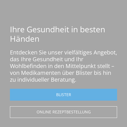
r
W
o
h
l
Ihre Gesundheit in besten
b
Händen
e
f
Entdecken Sie unser vielfältiges Angebot,
i
das Ihre Gesundheit und Ihr
n
Wohlbefinden in den Mittelpunkt stellt –
d
von Medikamenten über Blister bis hin
e
zu individueller Beratung.
n
i
n
BLISTER
d
e
ONLINE REZEPTBESTELLUNG
n
M