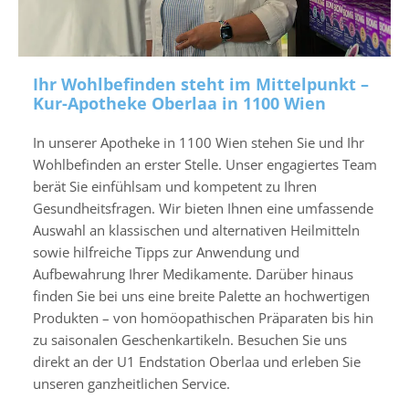
i
d
u
e
Ihr Wohlbefinden steht im Mittelpunkt –
l
Kur-Apotheke Oberlaa in 1100 Wien
l
e
In unserer Apotheke in 1100 Wien stehen Sie und Ihr
r
Wohlbefinden an erster Stelle. Unser engagiertes Team
B
berät Sie einfühlsam und kompetent zu Ihren
e
Gesundheitsfragen. Wir bieten Ihnen eine umfassende
r
Auswahl an klassischen und alternativen Heilmitteln
a
sowie hilfreiche Tipps zur Anwendung und
t
Aufbewahrung Ihrer Medikamente. Darüber hinaus
u
finden Sie bei uns eine breite Palette an hochwertigen
n
Produkten – von homöopathischen Präparaten bis hin
g
zu saisonalen Geschenkartikeln. Besuchen Sie uns
.
direkt an der U1 Endstation Oberlaa und erleben Sie
unseren ganzheitlichen Service.
BLISTER