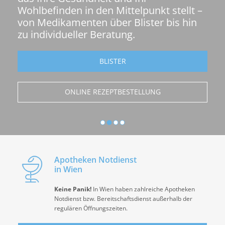
G
Wohlbefinden in den Mittelpunkt stellt –
von Medikamenten über Blister bis hin
e
zu individueller Beratung.
s
u
BLISTER
n
d
ONLINE REZEPTBESTELLUNG
h
e
i
t
Apotheken Notdienst
in Wien
i
n
Keine Panik!
In Wien haben zahlreiche Apotheken
Notdienst bzw. Bereitschaftsdienst außerhalb der
b
regulären Öffnungszeiten.
e