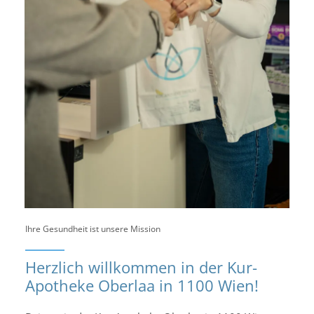
d
e
c
k
e
n
S
i
e
u
n
s
e
r
Ihre Gesundheit ist unsere Mission
v
i
Herzlich willkommen in der Kur-
e
Apotheke Oberlaa in 1100 Wien!
l
f