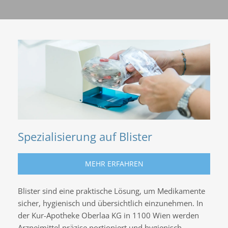
i
t
t
e
l
p
u
n
k
t
s
Spezialisierung auf Blister
t
e
l
MEHR ERFAHREN
l
t
Blister sind eine praktische Lösung, um Medikamente
–
sicher, hygienisch und übersichtlich einzunehmen. In
v
der Kur-Apotheke Oberlaa KG in 1100 Wien werden
o
Arzneimittel präzise portioniert und hygienisch