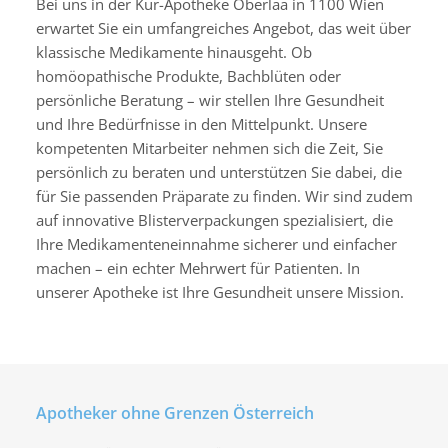
Bei uns in der Kur-Apotheke Oberlaa in 1100 Wien
ä
erwartet Sie ein umfangreiches Angebot, das weit über
l
klassische Medikamente hinausgeht. Ob
t
homöopathische Produkte, Bachblüten oder
i
persönliche Beratung – wir stellen Ihre Gesundheit
g
und Ihre Bedürfnisse in den Mittelpunkt. Unsere
e
kompetenten Mitarbeiter nehmen sich die Zeit, Sie
s
persönlich zu beraten und unterstützen Sie dabei, die
A
für Sie passenden Präparate zu finden. Wir sind zudem
n
auf innovative Blisterverpackungen spezialisiert, die
g
Ihre Medikamenteneinnahme sicherer und einfacher
e
machen – ein echter Mehrwert für Patienten. In
b
unserer Apotheke ist Ihre Gesundheit unsere Mission.
o
t
,
d
a
Apotheker ohne Grenzen Österreich
s
I