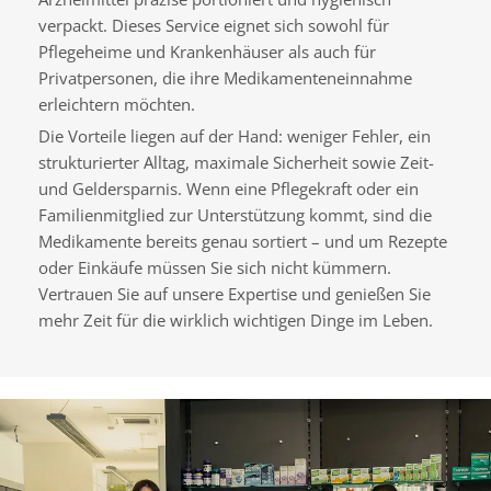
n
verpackt. Dieses Service eignet sich sowohl für
M
Pflegeheime und Krankenhäuser als auch für
e
Privatpersonen, die ihre Medikamenteneinnahme
d
erleichtern möchten.
i
Die Vorteile liegen auf der Hand: weniger Fehler, ein
k
strukturierter Alltag, maximale Sicherheit sowie Zeit-
a
und Geldersparnis. Wenn eine Pflegekraft oder ein
m
Familienmitglied zur Unterstützung kommt, sind die
e
Medikamente bereits genau sortiert – und um Rezepte
n
oder Einkäufe müssen Sie sich nicht kümmern.
t
Vertrauen Sie auf unsere Expertise und genießen Sie
e
mehr Zeit für die wirklich wichtigen Dinge im Leben.
n
ü
b
e
r
B