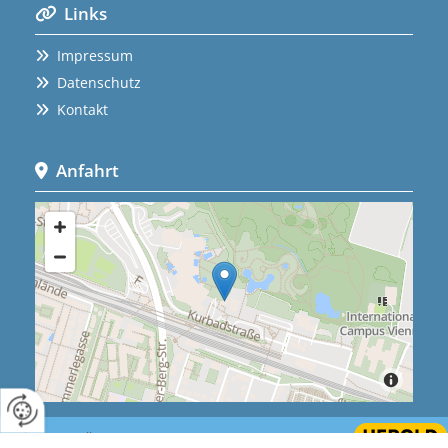
Links

Impressum

Datenschutz

Kontakt

Anfahrt

Website erstellt von HEROLD