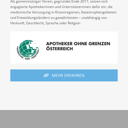
Als gemeinnütziger Verein, gegründet Ende 2017, setzen sich
h
engagierte Apothekerinnen und Unterstützerinnen dafür ein, die
r
medizinische Versorgung in Krisenregionen, Katastrophengebieten
e
und Entwicklungsländern zu gewährleisten – unabhängig von
Herkunft, Geschlecht, Sprache oder Religion
G
e
s
u
n
d
h
e
MEHR ERFAHREN
i
t
u
n
d
I
h